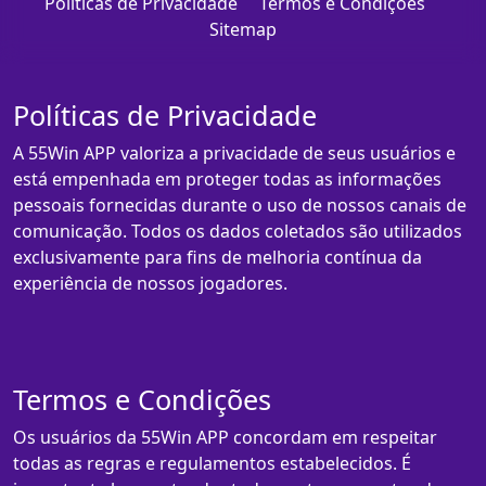
Políticas de Privacidade
Termos e Condições
Sitemap
Políticas de Privacidade
A 55Win APP valoriza a privacidade de seus usuários e
está empenhada em proteger todas as informações
pessoais fornecidas durante o uso de nossos canais de
comunicação. Todos os dados coletados são utilizados
exclusivamente para fins de melhoria contínua da
experiência de nossos jogadores.
Termos e Condições
Os usuários da 55Win APP concordam em respeitar
todas as regras e regulamentos estabelecidos. É