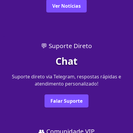
Ver Notícias
💬 Suporte Direto
Chat
Suporte direto via Telegram, respostas rápidas e
atendimento personalizado!
Falar Suporte
👥 Comunidade VIP