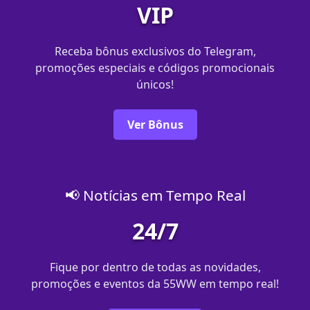
VIP
Receba bônus exclusivos do Telegram,
promoções especiais e códigos promocionais
únicos!
Ver Bônus
📢 Notícias em Tempo Real
24/7
Fique por dentro de todas as novidades,
promoções e eventos da 55WW em tempo real!