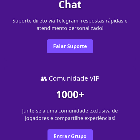
Chat
Suporte direto via Telegram, respostas rápidas e
atendimento personalizado!
Falar Suporte
👥 Comunidade VIP
1000+
Junte-se a uma comunidade exclusiva de
jogadores e compartilhe experiências!
Entrar Grupo