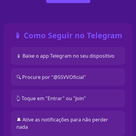
📱 Como Seguir no Telegram
📱 Baixe o app Telegram no seu dispositivo
🔍 Procure por "@55VVOficial"
👆 Toque em "Entrar" ou "Join"
🔔 Ative as notificações para não perder
nada