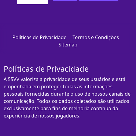
Políticas de Privacidade
Termos e Condições
Sitemap
Políticas de Privacidade
A 55VV valoriza a privacidade de seus usuários e está
empenhada em proteger todas as informações
pessoais fornecidas durante o uso de nossos canais de
comunicação. Todos os dados coletados são utilizados
exclusivamente para fins de melhoria contínua da
experiência de nossos jogadores.