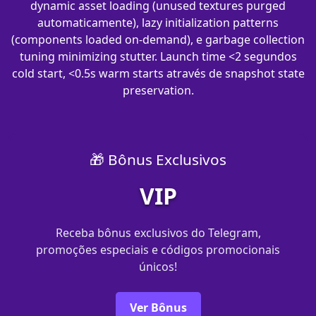
dynamic asset loading (unused textures purged
automaticamente), lazy initialization patterns
(components loaded on-demand), e garbage collection
tuning minimizing stutter. Launch time <2 segundos
cold start, <0.5s warm starts através de snapshot state
preservation.
🎁 Bônus Exclusivos
VIP
Receba bônus exclusivos do Telegram,
promoções especiais e códigos promocionais
únicos!
Ver Bônus