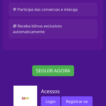
💬 Participe das conversas e interaja
🎁 Receba bônus exclusivos
automaticamente
SEGUIR AGORA
Acessos
Login
Registrar-se