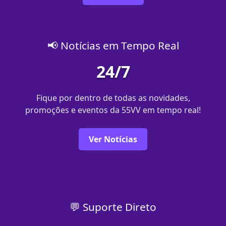
📢 Notícias em Tempo Real
24/7
Fique por dentro de todas as novidades,
promoções e eventos da 55VV em tempo real!
Ver Notícias
💬 Suporte Direto