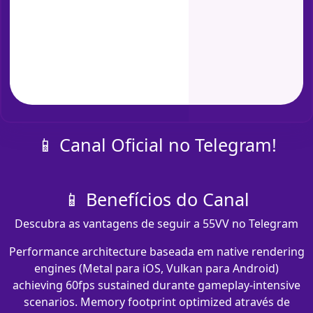
📱 Canal Oficial no Telegram!
📱 Benefícios do Canal
Descubra as vantagens de seguir a 55VV no Telegram
Performance architecture baseada em native rendering
engines (Metal para iOS, Vulkan para Android)
achieving 60fps sustained durante gameplay-intensive
scenarios. Memory footprint optimized através de