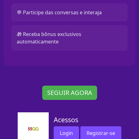
💬 Participe das conversas e interaja
🎁 Receba bônus exclusivos
automaticamente
SEGUIR AGORA
Acessos
Login
Registrar-se