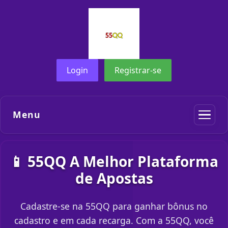
Login
Registrar-se
Menu
📱 55QQ A Melhor Plataforma
de Apostas
Cadastre-se na 55QQ para ganhar bônus no
cadastro e em cada recarga. Com a 55QQ, você