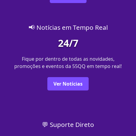
📢 Notícias em Tempo Real
24/7
Fique por dentro de todas as novidades,
promoções e eventos da 55QQ em tempo real!
Ver Notícias
💬 Suporte Direto