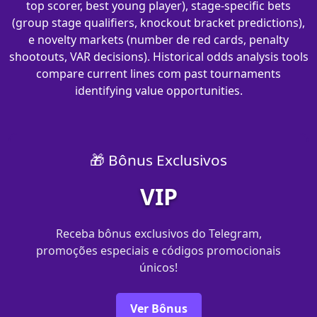
top scorer, best young player), stage-specific bets
(group stage qualifiers, knockout bracket predictions),
e novelty markets (number de red cards, penalty
shootouts, VAR decisions). Historical odds analysis tools
compare current lines com past tournaments
identifying value opportunities.
🎁 Bônus Exclusivos
VIP
Receba bônus exclusivos do Telegram,
promoções especiais e códigos promocionais
únicos!
Ver Bônus