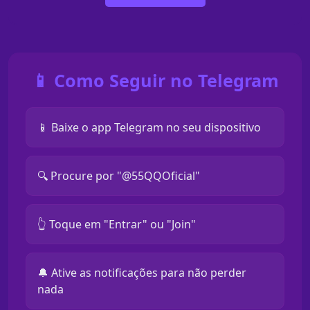
📱 Como Seguir no Telegram
📱 Baixe o app Telegram no seu dispositivo
🔍 Procure por "@55QQOficial"
👆 Toque em "Entrar" ou "Join"
🔔 Ative as notificações para não perder
nada