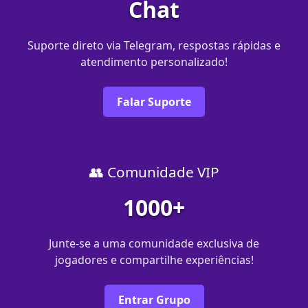
Chat
Suporte direto via Telegram, respostas rápidas e
atendimento personalizado!
Falar Suporte
👥 Comunidade VIP
1000+
Junte-se a uma comunidade exclusiva de
jogadores e compartilhe experiências!
Entrar Grupo