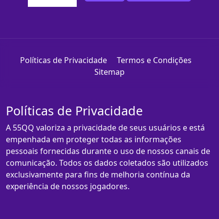
Políticas de Privacidade
Termos e Condições
Sitemap
Políticas de Privacidade
A 55QQ valoriza a privacidade de seus usuários e está
empenhada em proteger todas as informações
pessoais fornecidas durante o uso de nossos canais de
comunicação. Todos os dados coletados são utilizados
exclusivamente para fins de melhoria contínua da
experiência de nossos jogadores.