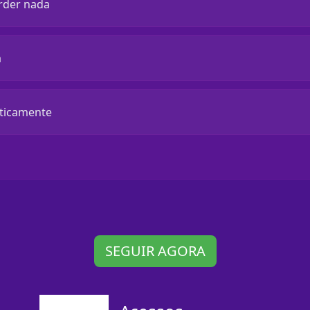
erder nada
a
aticamente
SEGUIR AGORA