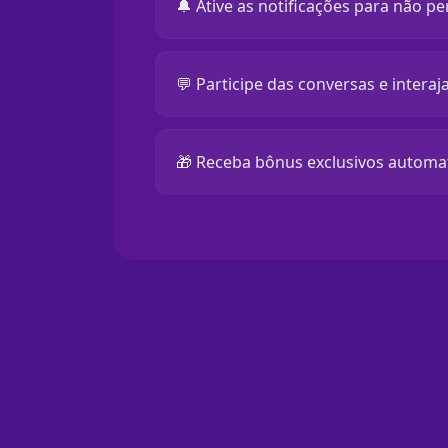
🔔 Ative as notificações para não p
💬 Participe das conversas e interaj
🎁 Receba bônus exclusivos autom