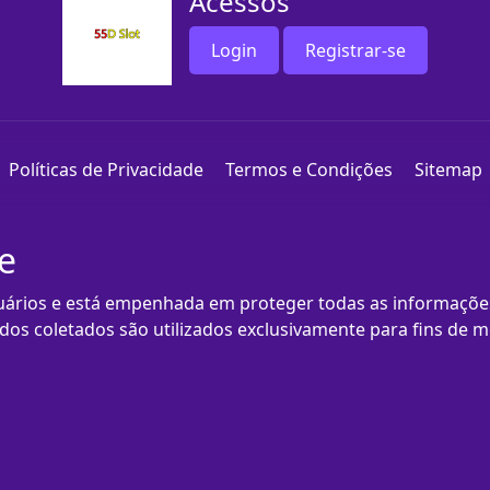
Acessos
Login
Registrar-se
Políticas de Privacidade
Termos e Condições
Sitemap
de
usuários e está empenhada em proteger todas as informaçõe
os coletados são utilizados exclusivamente para fins de m