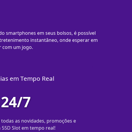
ndo smartphones em seus bolsos, é possível
ntretenimento instantâneo, onde esperar em
r com um jogo.
cias em Tempo Real
24/7
e todas as novidades, promoções e
 55D Slot em tempo real!