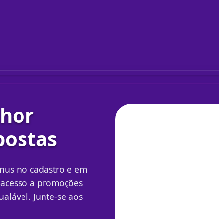
lhor
postas
ônus no cadastro e em
m acesso a promoções
ualável. Junte-se aos