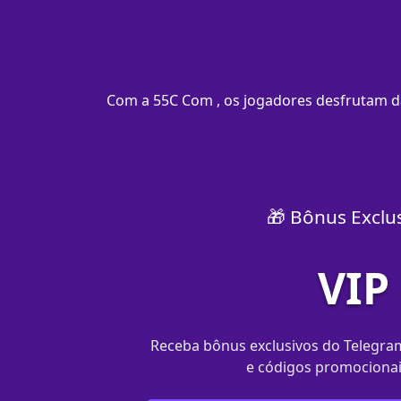
Com a 55C Com , os jogadores desfrutam d
🎁 Bônus Exclu
VIP
Receba bônus exclusivos do Telegra
e códigos promocionai