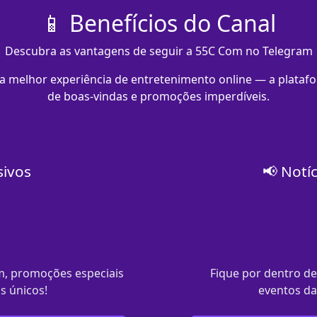
📱 Benefícios do Canal
Descubra as vantagens de seguir a 55C Com no Telegram
a melhor experiência de entretenimento online — a plata
de boas-vindas e promoções imperdíveis.
sivos
📢 Notí
m, promoções especiais
Fique por dentro d
s únicos!
eventos da