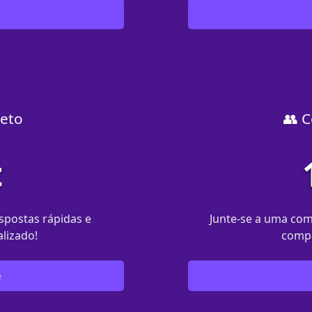
reto
👥 
t
espostas rápidas e
Junte-se a uma com
lizado!
compa
e