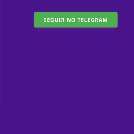
SEGUIR NO TELEGRAM