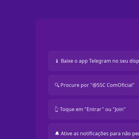
📱 Baixe o app Telegram no seu disp
🔍 Procure por "@55C ComOficial"
👆 Toque em "Entrar" ou "Join"
🔔 Ative as notificações para não p