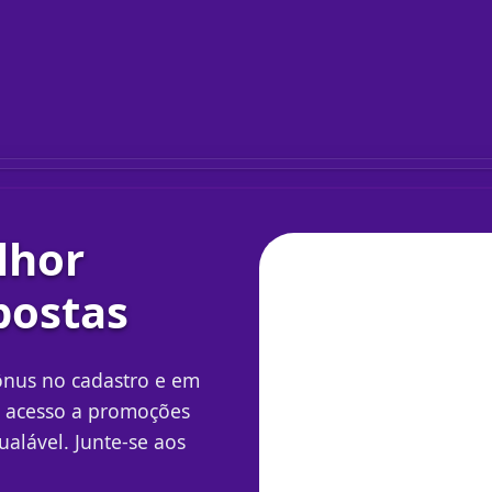
lhor
postas
ônus no cadastro e em
m acesso a promoções
ualável. Junte-se aos