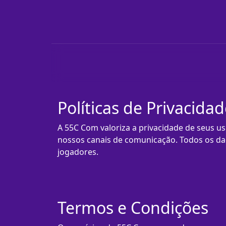
Políticas de Privacida
A 55C Com valoriza a privacidade de seus 
nossos canais de comunicação. Todos os dad
jogadores.
Termos e Condições