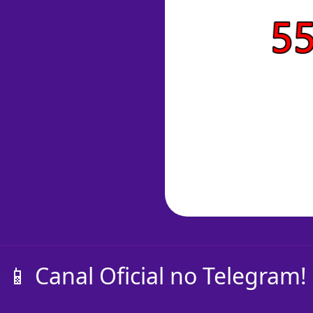
📱 Canal Oficial no Telegram!