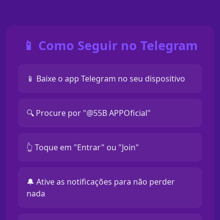
📱 Como Seguir no Telegram
📱 Baixe o app Telegram no seu dispositivo
🔍 Procure por "@55B APPOficial"
👆 Toque em "Entrar" ou "Join"
🔔 Ative as notificações para não perder
nada