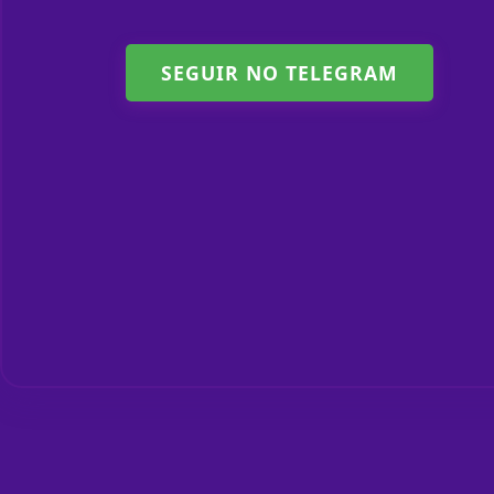
SEGUIR NO TELEGRAM