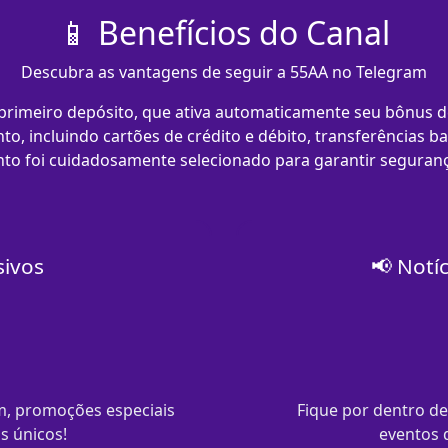
📱 Benefícios do Canal
Descubra as vantagens de seguir a 55AA no Telegram
 primeiro depósito, que ativa automaticamente seu bônus 
 incluindo cartões de crédito e débito, transferências banc
 foi cuidadosamente selecionado para garantir segurança
sivos
📢 Notí
m, promoções especiais
Fique por dentro d
s únicos!
eventos 