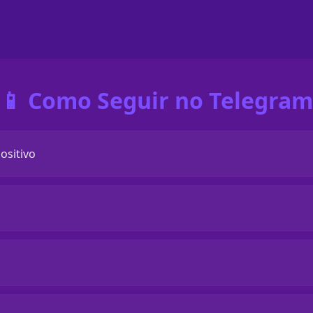
📱 Como Seguir no Telegram
ositivo