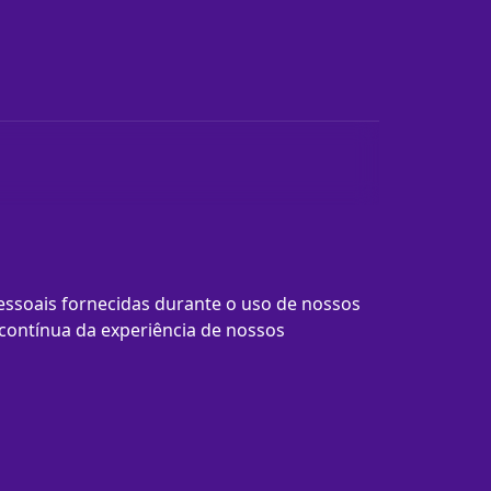
essoais fornecidas durante o uso de nossos
 contínua da experiência de nossos