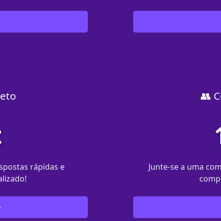
reto
👥 
t
espostas rápidas e
Junte-se a uma com
lizado!
compa
e