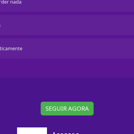
erder nada
a
aticamente
SEGUIR AGORA