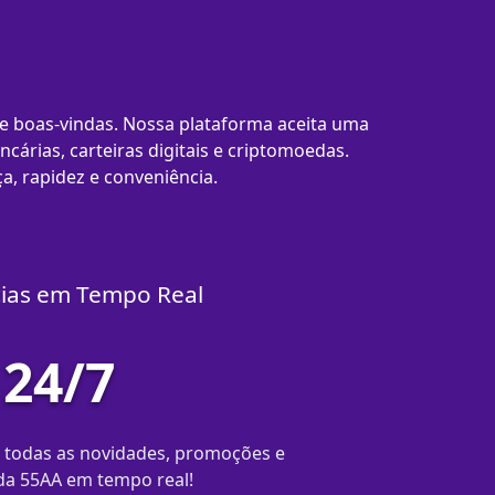
de boas-vindas. Nossa plataforma aceita uma
árias, carteiras digitais e criptomoedas.
, rapidez e conveniência.
cias em Tempo Real
24/7
e todas as novidades, promoções e
da 55AA em tempo real!