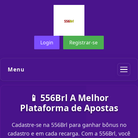
Login
Registrar-se
Menu
📱 556Brl A Melhor
Plataforma de Apostas
Cadastre-se na 556Brl para ganhar bônus no
cadastro e em cada recarga. Com a 556Brl, você