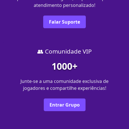
atendimento personalizado!
Falar Suporte
👥 Comunidade VIP
1000+
Junte-se a uma comunidade exclusiva de
jogadores e compartilhe experiências!
Entrar Grupo