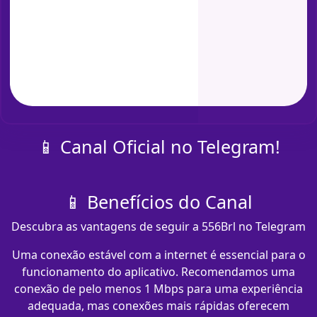
📱 Canal Oficial no Telegram!
📱 Benefícios do Canal
Descubra as vantagens de seguir a 556Brl no Telegram
Uma conexão estável com a internet é essencial para o
funcionamento do aplicativo. Recomendamos uma
conexão de pelo menos 1 Mbps para uma experiência
adequada, mas conexões mais rápidas oferecem