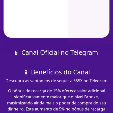
📱 Canal Oficial no Telegram!
📱 Benefícios do Canal
Descubra as vantagens de seguir a 555X no Telegram
O bônus de recarga de 15% oferece valor adicional
significativamente maior que o nível Bronze,
maximizando ainda mais o poder de compra do seu
dinheiro. Este aumento de 5% no bônus de recarga