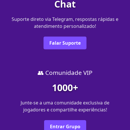
Chat
Suporte direto via Telegram, respostas rápidas e
atendimento personalizado!
Falar Suporte
👥 Comunidade VIP
1000+
Junte-se a uma comunidade exclusiva de
jogadores e compartilhe experiências!
Entrar Grupo