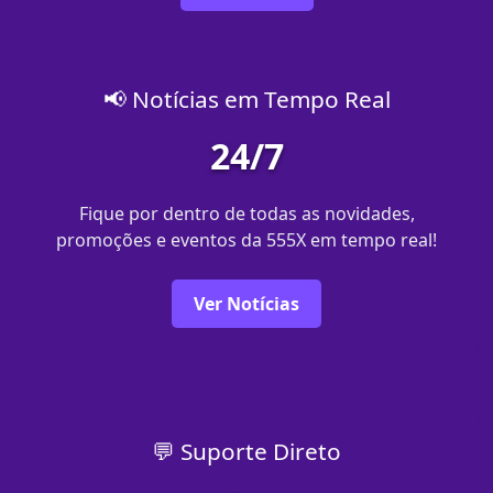
📢 Notícias em Tempo Real
24/7
Fique por dentro de todas as novidades,
promoções e eventos da 555X em tempo real!
Ver Notícias
💬 Suporte Direto