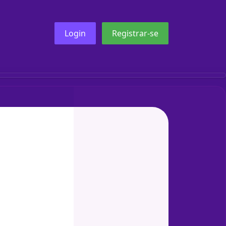
Login
Registrar-se