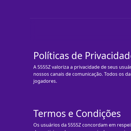
Políticas de Privacida
A 5555Z valoriza a privacidade de seus usu
nossos canais de comunicação. Todos os dad
jogadores.
Termos e Condições
Os usuários da 5555Z concordam em respeita