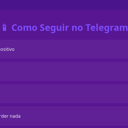
📱 Como Seguir no Telegram
ositivo
erder nada