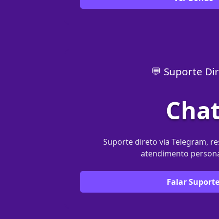
💬 Suporte Di
Cha
Suporte direto via Telegram, r
atendimento persona
Falar Suport