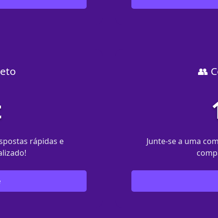
reto
👥 
t
espostas rápidas e
Junte-se a uma com
lizado!
compa
e