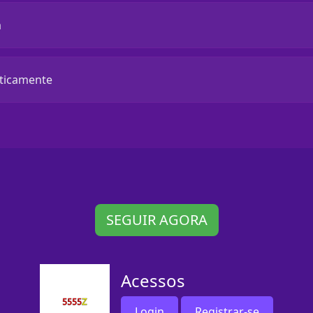
a
aticamente
SEGUIR AGORA
Acessos
Login
Registrar-se