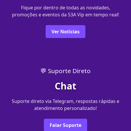
Fique por dentro de todas as novidades,
promoções e eventos da 53A Vip em tempo real!
Ver Notícias
💬 Suporte Direto
Chat
Suporte direto via Telegram, respostas rápidas e
atendimento personalizado!
Falar Suporte