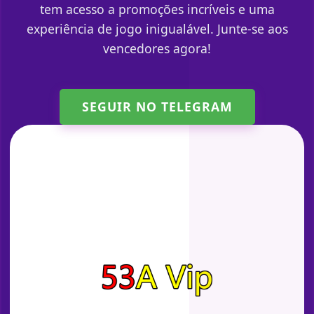
tem acesso a promoções incríveis e uma
experiência de jogo inigualável. Junte-se aos
vencedores agora!
SEGUIR NO TELEGRAM