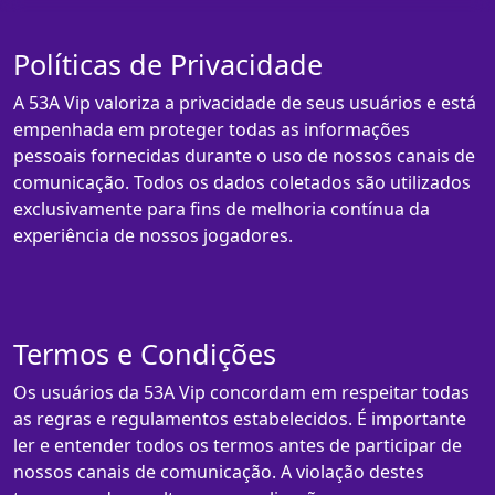
Políticas de Privacidade
A 53A Vip valoriza a privacidade de seus usuários e está
empenhada em proteger todas as informações
pessoais fornecidas durante o uso de nossos canais de
comunicação. Todos os dados coletados são utilizados
exclusivamente para fins de melhoria contínua da
experiência de nossos jogadores.
Termos e Condições
Os usuários da 53A Vip concordam em respeitar todas
as regras e regulamentos estabelecidos. É importante
ler e entender todos os termos antes de participar de
nossos canais de comunicação. A violação destes