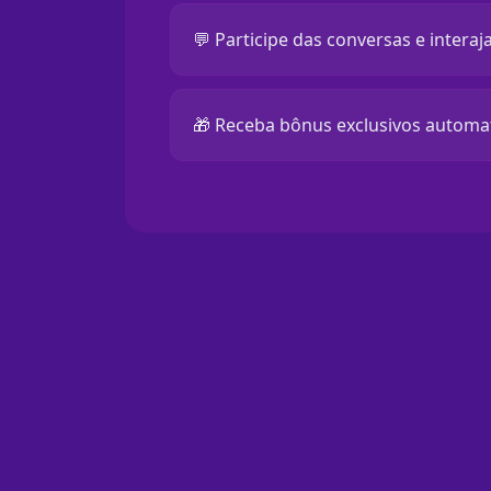
💬 Participe das conversas e interaj
🎁 Receba bônus exclusivos autom