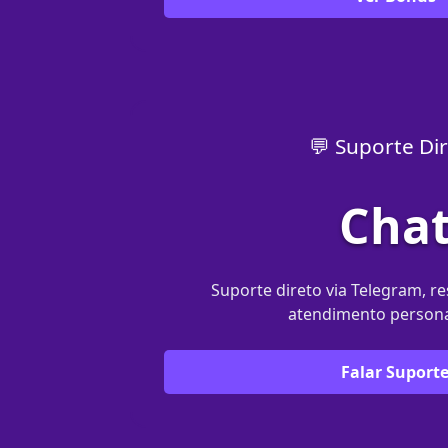
💬 Suporte Di
Cha
Suporte direto via Telegram, r
atendimento persona
Falar Suport