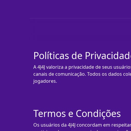
Políticas de Privacida
A 4J4J valoriza a privacidade de seus usuá
canais de comunicação. Todos os dados cole
jogadores.
Termos e Condições
Os usuários da 4J4J concordam em respeitar