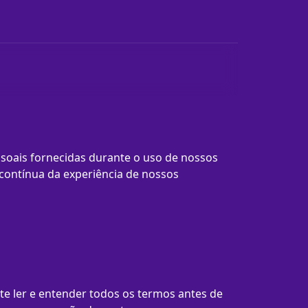
ssoais fornecidas durante o uso de nossos
 contínua da experiência de nossos
te ler e entender todos os termos antes de