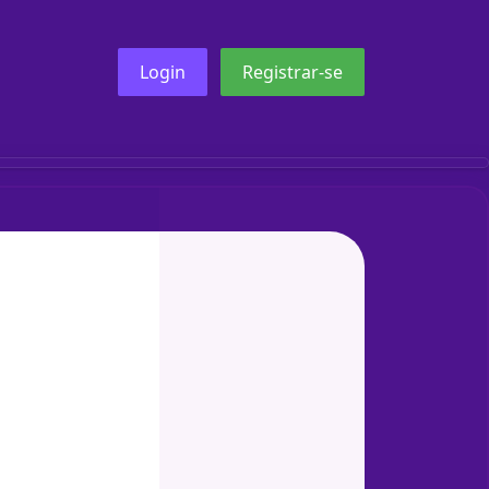
Login
Registrar-se