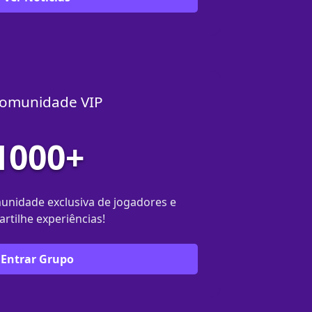
Comunidade VIP
1000+
unidade exclusiva de jogadores e
rtilhe experiências!
Entrar Grupo