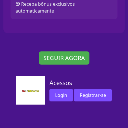
🎁 Receba bônus exclusivos
automaticamente
SEGUIR AGORA
Acessos
Login
Registrar-se