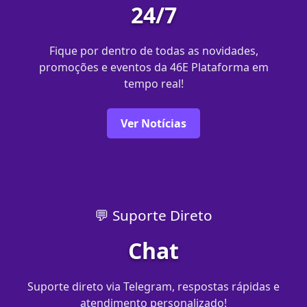
24/7
Fique por dentro de todas as novidades,
promoções e eventos da 46E Plataforma em
tempo real!
Ver Notícias
💬 Suporte Direto
Chat
Suporte direto via Telegram, respostas rápidas e
atendimento personalizado!