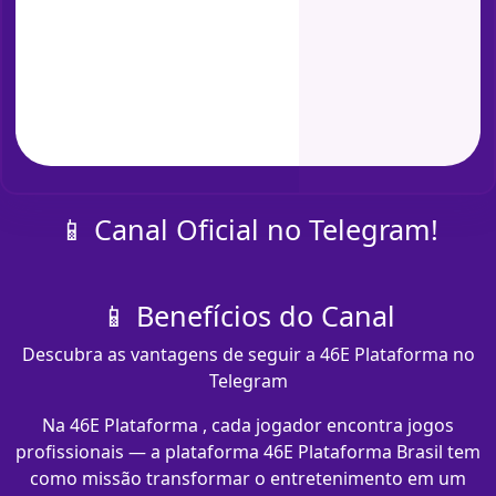
📱 Canal Oficial no Telegram!
📱 Benefícios do Canal
Descubra as vantagens de seguir a 46E Plataforma no
Telegram
Na 46E Plataforma , cada jogador encontra jogos
profissionais — a plataforma 46E Plataforma Brasil tem
como missão transformar o entretenimento em um