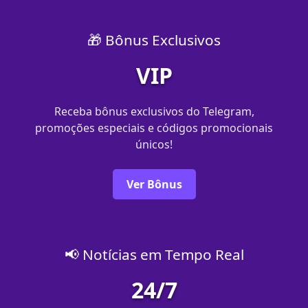
🎁 Bônus Exclusivos
VIP
Receba bônus exclusivos do Telegram,
promoções especiais e códigos promocionais
únicos!
Ver Bônus
📢 Notícias em Tempo Real
24/7