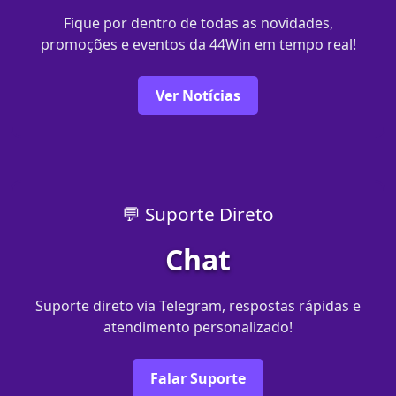
Fique por dentro de todas as novidades,
promoções e eventos da 44Win em tempo real!
Ver Notícias
💬 Suporte Direto
Chat
Suporte direto via Telegram, respostas rápidas e
atendimento personalizado!
Falar Suporte