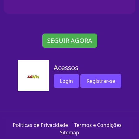
SEGUIR AGORA
Acessos
Login
Registrar-se
Políticas de Privacidade
Termos e Condições
Sitemap