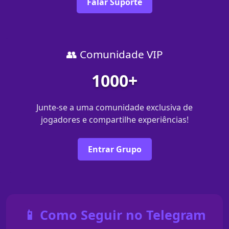
Falar Suporte
👥 Comunidade VIP
1000+
Junte-se a uma comunidade exclusiva de
jogadores e compartilhe experiências!
Entrar Grupo
📱 Como Seguir no Telegram