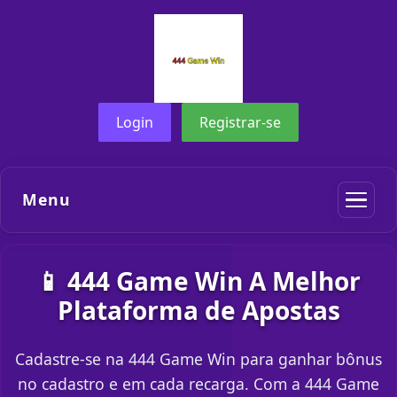
Login
Registrar-se
Menu
📱 444 Game Win A Melhor
Plataforma de Apostas
Cadastre-se na 444 Game Win para ganhar bônus
no cadastro e em cada recarga. Com a 444 Game