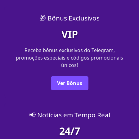
🎁 Bônus Exclusivos
VIP
Receba bônus exclusivos do Telegram,
promoções especiais e códigos promocionais
únicos!
Ver Bônus
📢 Notícias em Tempo Real
24/7