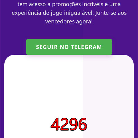
tem acesso a promoções incríveis e uma
experiência de jogo inigualável. Junte-se aos
vencedores agora!
SEGUIR NO TELEGRAM