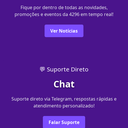
Fique por dentro de todas as novidades,
promoções e eventos da 4296 em tempo real!
Ver Notícias
💬 Suporte Direto
Chat
Suporte direto via Telegram, respostas rápidas e
atendimento personalizado!
Falar Suporte