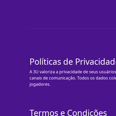
Políticas de Privacida
A 3U valoriza a privacidade de seus usuári
canais de comunicação. Todos os dados cole
jogadores.
Termos e Condições