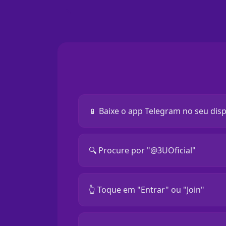
📱 Baixe o app Telegram no seu disp
🔍 Procure por "@3UOficial"
👆 Toque em "Entrar" ou "Join"