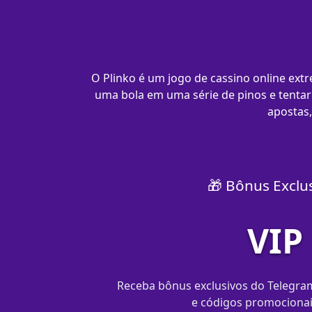
O Plinko é um jogo de cassino online extr
uma bola em uma série de pinos e tentar 
apostas
🎁 Bônus Exclu
VIP
Receba bônus exclusivos do Telegra
e códigos promocionai