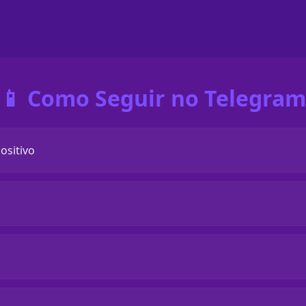
📱 Como Seguir no Telegram
ositivo