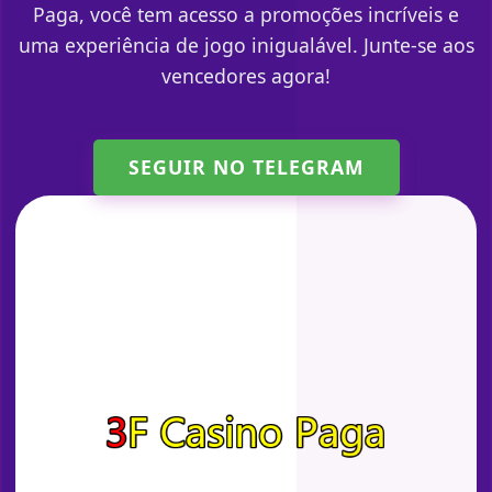
Paga, você tem acesso a promoções incríveis e
uma experiência de jogo inigualável. Junte-se aos
vencedores agora!
SEGUIR NO TELEGRAM