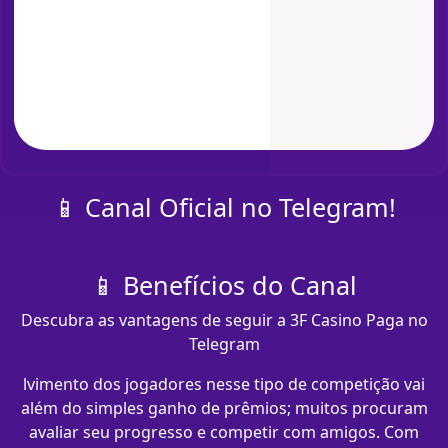
📱 Canal Oficial no Telegram!
📱 Benefícios do Canal
Descubra as vantagens de seguir a 3F Casino Paga no
Telegram
lvimento dos jogadores nesse tipo de competição vai
além do simples ganho de prêmios; muitos procuram
avaliar seu progresso e competir com amigos. Com