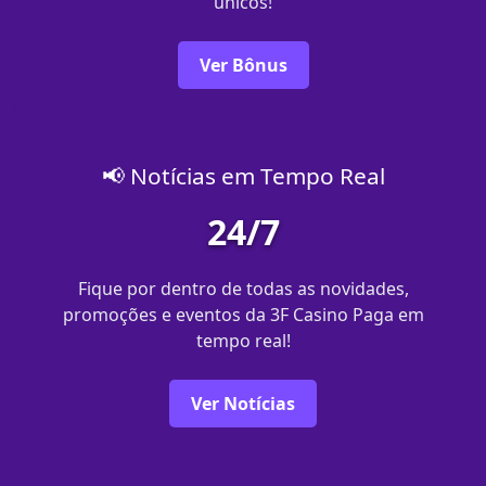
únicos!
Ver Bônus
📢 Notícias em Tempo Real
24/7
Fique por dentro de todas as novidades,
promoções e eventos da 3F Casino Paga em
tempo real!
Ver Notícias