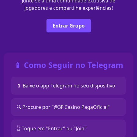
Junte-se a uma comunidade exclusiva de
jogadores e compartilhe experiências!
Entrar Grupo
📱 Como Seguir no Telegram
📱 Baixe o app Telegram no seu dispositivo
🔍 Procure por "@3F Casino PagaOficial"
👆 Toque em "Entrar" ou "Join"