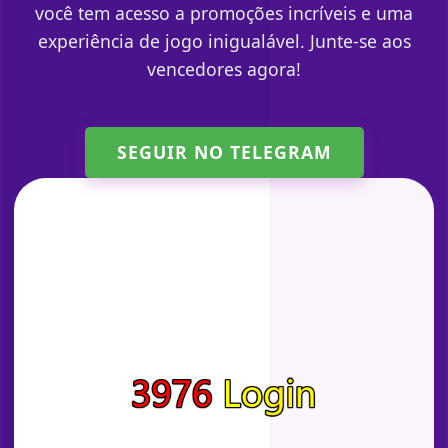
você tem acesso a promoções incríveis e uma
experiência de jogo inigualável. Junte-se aos
vencedores agora!
SEGUIR NO TELEGRAM