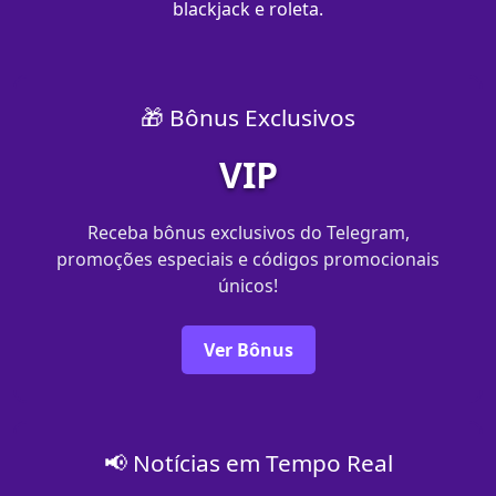
blackjack e roleta.
🎁 Bônus Exclusivos
VIP
Receba bônus exclusivos do Telegram,
promoções especiais e códigos promocionais
únicos!
Ver Bônus
📢 Notícias em Tempo Real