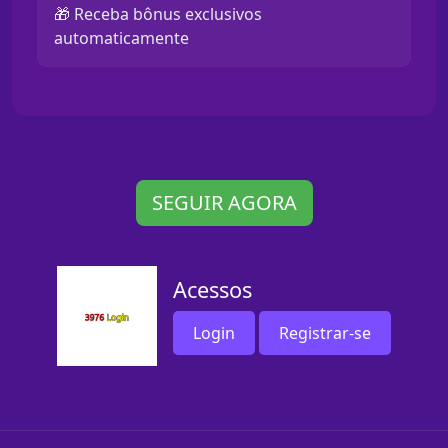
🎁 Receba bônus exclusivos
automaticamente
SEGUIR AGORA
Acessos
Login
Registrar-se