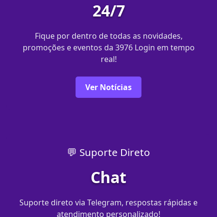
24/7
Fique por dentro de todas as novidades,
promoções e eventos da 3976 Login em tempo
real!
Ver Notícias
💬 Suporte Direto
Chat
Suporte direto via Telegram, respostas rápidas e
atendimento personalizado!