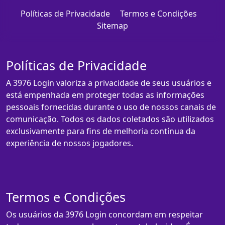
Políticas de Privacidade
Termos e Condições
Sitemap
Políticas de Privacidade
A 3976 Login valoriza a privacidade de seus usuários e
está empenhada em proteger todas as informações
pessoais fornecidas durante o uso de nossos canais de
comunicação. Todos os dados coletados são utilizados
exclusivamente para fins de melhoria contínua da
experiência de nossos jogadores.
Termos e Condições
Os usuários da 3976 Login concordam em respeitar