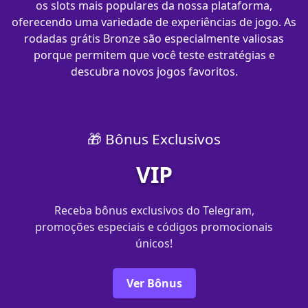
os slots mais populares da nossa plataforma,
oferecendo uma variedade de experiências de jogo. As
rodadas grátis Bronze são especialmente valiosas
porque permitem que você teste estratégias e
descubra novos jogos favoritos.
🎁 Bônus Exclusivos
VIP
Receba bônus exclusivos do Telegram,
promoções especiais e códigos promocionais
únicos!
Ver Bônus