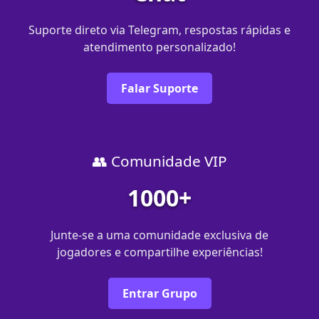
Suporte direto via Telegram, respostas rápidas e
atendimento personalizado!
Falar Suporte
👥 Comunidade VIP
1000+
Junte-se a uma comunidade exclusiva de
jogadores e compartilhe experiências!
Entrar Grupo