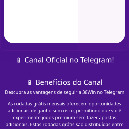
📱 Canal Oficial no Telegram!
📱 Benefícios do Canal
Descubra as vantagens de seguir a 38Win no Telegram
As rodadas grátis mensais oferecem oportunidades
adicionais de ganho sem risco, permitindo que você
experimente jogos premium sem fazer apostas
adicionais. Estas rodadas grátis são distribuídas entre