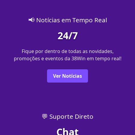
📢 Notícias em Tempo Real
24/7
Fique por dentro de todas as novidades,
promoções e eventos da 38Win em tempo real!
Ver Notícias
💬 Suporte Direto
Chat