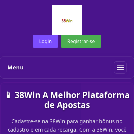
Login
Registrar-se
Menu
📱 38Win A Melhor Plataforma
de Apostas
Cadastre-se na 38Win para ganhar bônus no
cadastro e em cada recarga. Com a 38Win, você