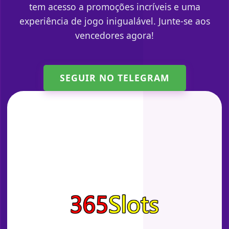
tem acesso a promoções incríveis e uma
experiência de jogo inigualável. Junte-se aos
vencedores agora!
SEGUIR NO TELEGRAM