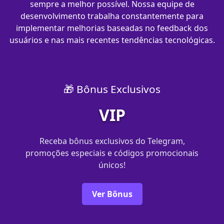
sempre a melhor possível. Nossa equipe de
desenvolvimento trabalha constantemente para
implementar melhorias baseadas no feedback dos
usuários e nas mais recentes tendências tecnológicas.
🎁 Bônus Exclusivos
VIP
Receba bônus exclusivos do Telegram,
promoções especiais e códigos promocionais
únicos!
Ver Bônus