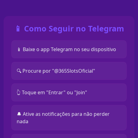
📱 Como Seguir no Telegram
📱 Baixe o app Telegram no seu dispositivo
🔍 Procure por "@365SlotsOficial"
👆 Toque em "Entrar" ou "Join"
🔔 Ative as notificações para não perder
nada