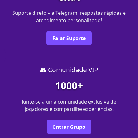
Suporte direto via Telegram, respostas rápidas e
atendimento personalizado!
Falar Suporte
👥 Comunidade VIP
1000+
Junte-se a uma comunidade exclusiva de
jogadores e compartilhe experiências!
Entrar Grupo