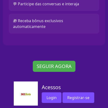
💬 Participe das conversas e interaja
🎁 Receba bônus exclusivos
automaticamente
SEGUIR AGORA
Acessos
Login
Registrar-se