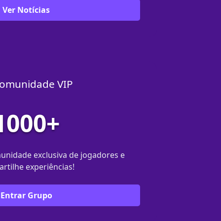
Ver Notícias
Comunidade VIP
1000+
unidade exclusiva de jogadores e
rtilhe experiências!
Entrar Grupo