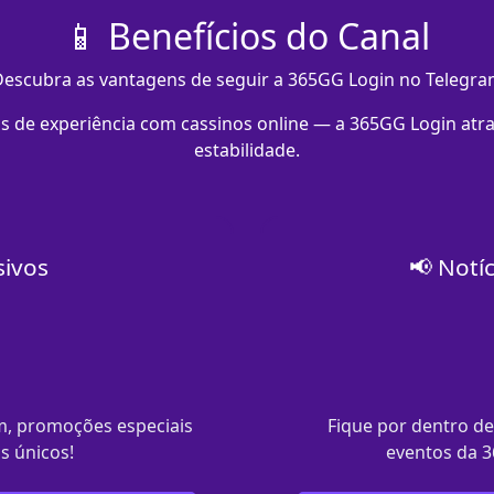
📱 Benefícios do Canal
escubra as vantagens de seguir a 365GG Login no Telegr
s de experiência com cassinos online — a 365GG Login atr
estabilidade.
sivos
📢 Notí
m, promoções especiais
Fique por dentro d
s únicos!
eventos da 3