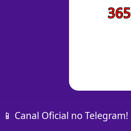
📱 Canal Oficial no Telegram!