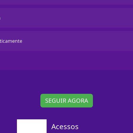
a
aticamente
SEGUIR AGORA
Acessos