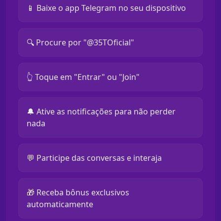
📱 Baixe o app Telegram no seu dispositivo
🔍 Procure por "@35TOficial"
👆 Toque em "Entrar" ou "Join"
🔔 Ative as notificações para não perder
nada
💬 Participe das conversas e interaja
🎁 Receba bônus exclusivos
automaticamente