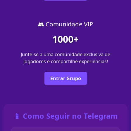
👥 Comunidade VIP
1000+
Junte-se a uma comunidade exclusiva de
jogadores e compartilhe experiências!
Entrar Grupo
📱 Como Seguir no Telegram