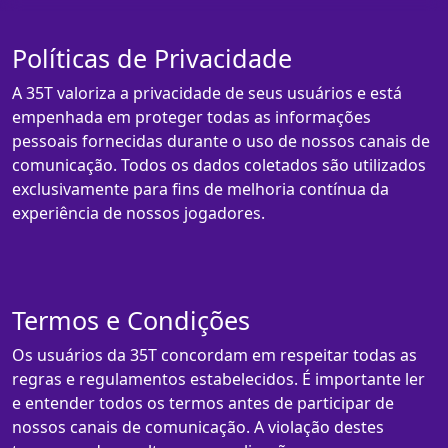
Políticas de Privacidade
A 35T valoriza a privacidade de seus usuários e está
empenhada em proteger todas as informações
pessoais fornecidas durante o uso de nossos canais de
comunicação. Todos os dados coletados são utilizados
exclusivamente para fins de melhoria contínua da
experiência de nossos jogadores.
Termos e Condições
Os usuários da 35T concordam em respeitar todas as
regras e regulamentos estabelecidos. É importante ler
e entender todos os termos antes de participar de
nossos canais de comunicação. A violação destes