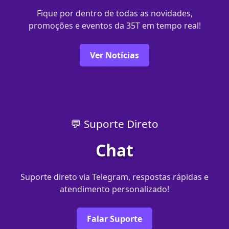
Fique por dentro de todas as novidades,
promoções e eventos da 35T em tempo real!
Ver Notícias
💬 Suporte Direto
Chat
Suporte direto via Telegram, respostas rápidas e
atendimento personalizado!
Falar Suporte