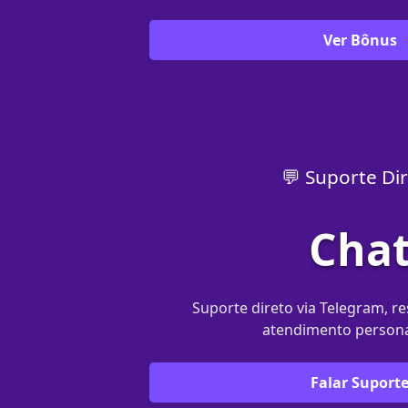
Ver Bônus
💬 Suporte Di
Cha
Suporte direto via Telegram, r
atendimento persona
Falar Suport