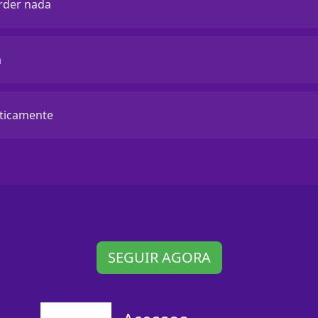
erder nada
a
aticamente
SEGUIR AGORA