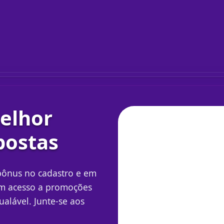
elhor
postas
bônus no cadastro e em
em acesso a promoções
ualável. Junte-se aos