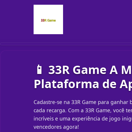
📱 33R Game A M
Plataforma de A
Cadastre-se na 33R Game para ganhar 
cada recarga. Com a 33R Game, você t
incríveis e uma experiência de jogo inig
vencedores agora!