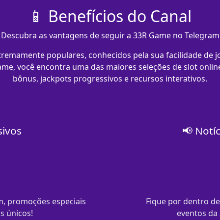
📱 Benefícios do Canal
Descubra as vantagens de seguir a 33R Game no Telegram
tremamente populares, conhecidos pela sua facilidade de jog
e, você encontra uma das maiores seleções de slot online
bônus, jackpots progressivos e recursos interativos.
sivos
📢 Notí
m, promoções especiais
Fique por dentro d
s únicos!
eventos da