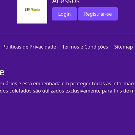
Acessos
Login
Registrar-se
Políticas de Privacidade
Termos e Condições
Sitemap
de
 usuários e está empenhada em proteger todas as informaçõ
os coletados são utilizados exclusivamente para fins de m