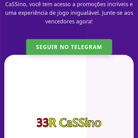
CaSSino, você tem acesso a promoções incríveis e
uma experiência de jogo inigualável. Junte-se aos
vencedores agora!
SEGUIR NO TELEGRAM