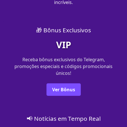
incríveis.
🎁 Bônus Exclusivos
VIP
Receba bônus exclusivos do Telegram,
promoções especiais e códigos promocionais
únicos!
Ver Bônus
📢 Notícias em Tempo Real