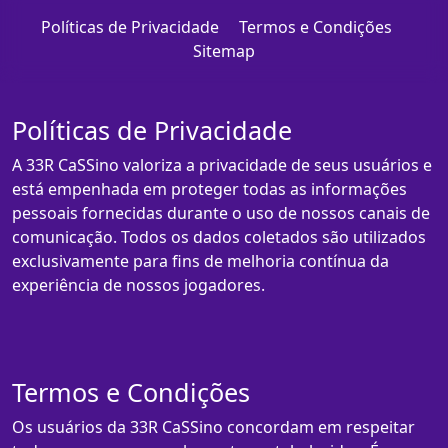
Políticas de Privacidade
Termos e Condições
Sitemap
Políticas de Privacidade
A 33R CaSSino valoriza a privacidade de seus usuários e
está empenhada em proteger todas as informações
pessoais fornecidas durante o uso de nossos canais de
comunicação. Todos os dados coletados são utilizados
exclusivamente para fins de melhoria contínua da
experiência de nossos jogadores.
Termos e Condições
Os usuários da 33R CaSSino concordam em respeitar