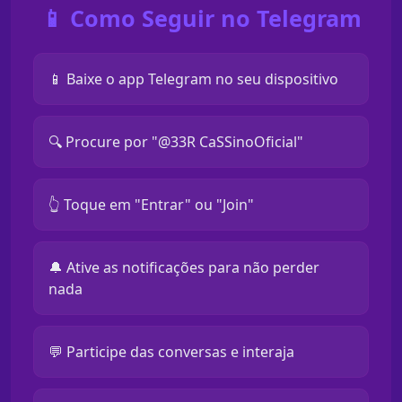
📱 Como Seguir no Telegram
📱 Baixe o app Telegram no seu dispositivo
🔍 Procure por "@33R CaSSinoOficial"
👆 Toque em "Entrar" ou "Join"
🔔 Ative as notificações para não perder
nada
💬 Participe das conversas e interaja