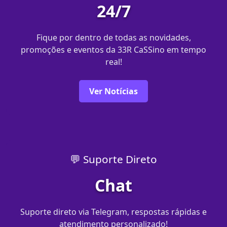
24/7
Fique por dentro de todas as novidades,
promoções e eventos da 33R CaSSino em tempo
real!
Ver Notícias
💬 Suporte Direto
Chat
Suporte direto via Telegram, respostas rápidas e
atendimento personalizado!