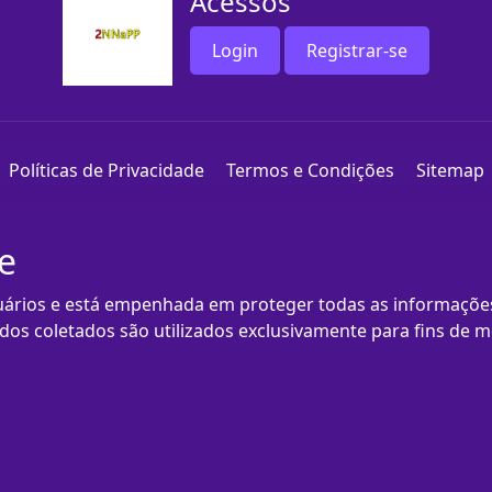
Acessos
Login
Registrar-se
Políticas de Privacidade
Termos e Condições
Sitemap
de
suários e está empenhada em proteger todas as informações
os coletados são utilizados exclusivamente para fins de m