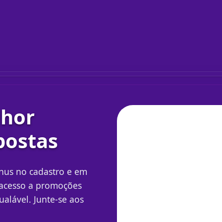
lhor
postas
nus no cadastro e em
 acesso a promoções
ualável. Junte-se aos