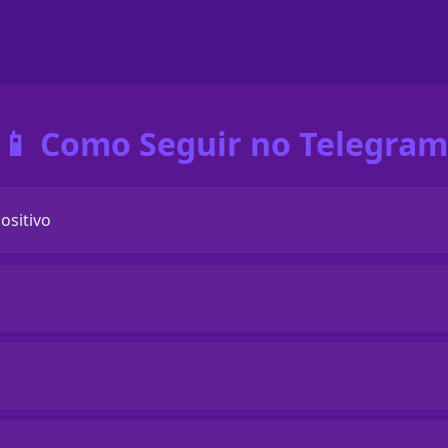
📱 Como Seguir no Telegram
ositivo