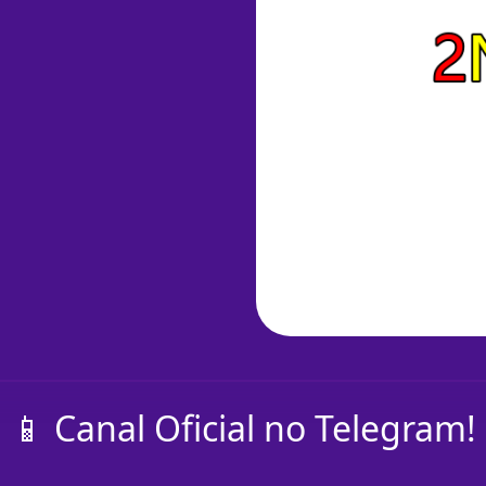
📱 Canal Oficial no Telegram!