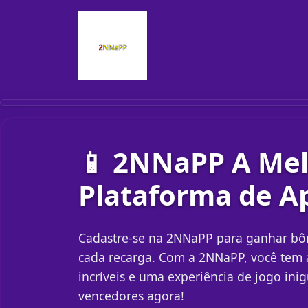
📱 2NNaPP A Me
Plataforma de A
Cadastre-se na 2NNaPP para ganhar bô
cada recarga. Com a 2NNaPP, você tem
incríveis e uma experiência de jogo inig
vencedores agora!