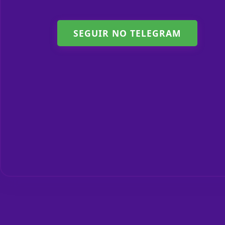
SEGUIR NO TELEGRAM