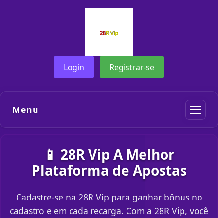
Login
Registrar-se
Menu
📱 28R Vip A Melhor
Plataforma de Apostas
Cadastre-se na 28R Vip para ganhar bônus no
cadastro e em cada recarga. Com a 28R Vip, você