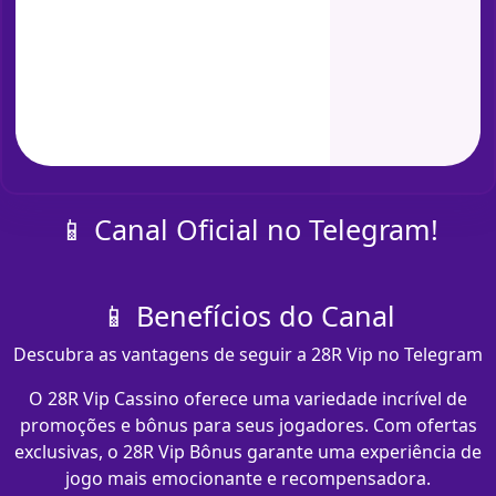
📱 Canal Oficial no Telegram!
📱 Benefícios do Canal
Descubra as vantagens de seguir a 28R Vip no Telegram
O 28R Vip Cassino oferece uma variedade incrível de
promoções e bônus para seus jogadores. Com ofertas
exclusivas, o 28R Vip Bônus garante uma experiência de
jogo mais emocionante e recompensadora.