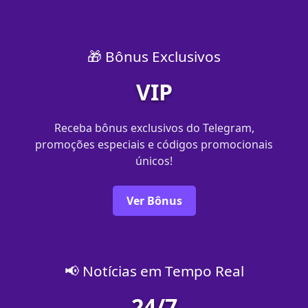
🎁 Bônus Exclusivos
VIP
Receba bônus exclusivos do Telegram,
promoções especiais e códigos promocionais
únicos!
Ver Bônus
📢 Notícias em Tempo Real
24/7