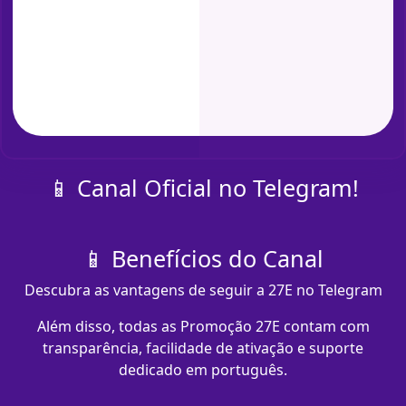
📱 Canal Oficial no Telegram!
📱 Benefícios do Canal
Descubra as vantagens de seguir a 27E no Telegram
Além disso, todas as Promoção 27E contam com
transparência, facilidade de ativação e suporte
dedicado em português.