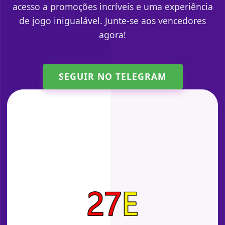
acesso a promoções incríveis e uma experiência
de jogo inigualável. Junte-se aos vencedores
agora!
SEGUIR NO TELEGRAM