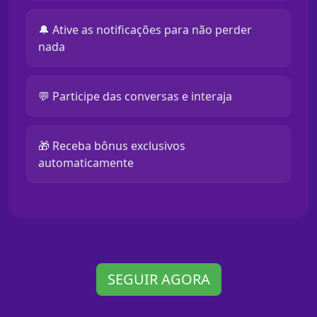
🔔 Ative as notificações para não perder
nada
💬 Participe das conversas e interaja
🎁 Receba bônus exclusivos
automaticamente
SEGUIR AGORA