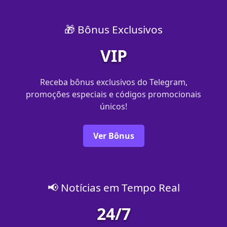
🎁 Bônus Exclusivos
VIP
Receba bônus exclusivos do Telegram,
promoções especiais e códigos promocionais
únicos!
Ver Bônus
📢 Notícias em Tempo Real
24/7