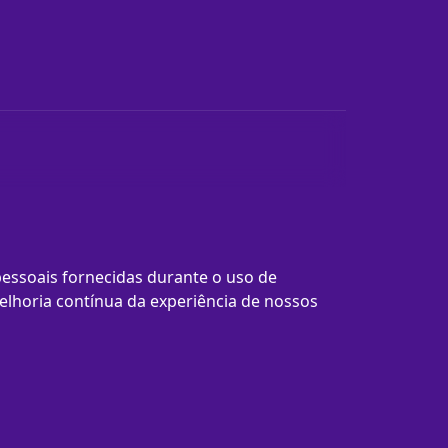
pessoais fornecidas durante o uso de
elhoria contínua da experiência de nossos