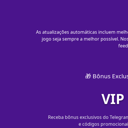
As atualizações automáticas incluem melh
jogo seja sempre a melhor possível. N
feed
🎁 Bônus Exclu
VIP
Receba bônus exclusivos do Telegra
e códigos promocionai