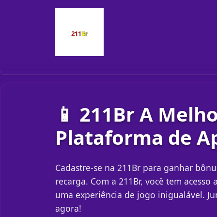
📱 211Br A Melh
Plataforma de A
Cadastre-se na 211Br para ganhar bônu
recarga. Com a 211Br, você tem acesso a
uma experiência de jogo inigualável. J
agora!