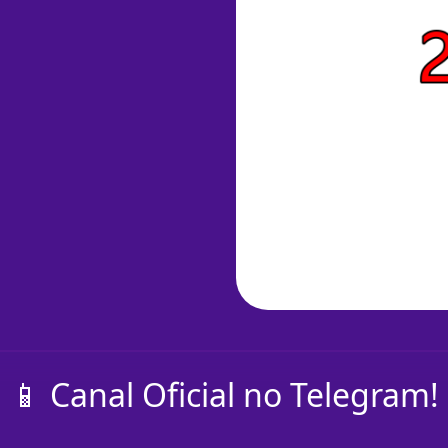
📱 Canal Oficial no Telegram!