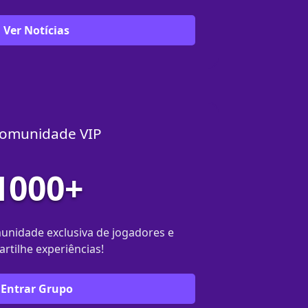
Ver Notícias
Comunidade VIP
1000+
unidade exclusiva de jogadores e
rtilhe experiências!
Entrar Grupo