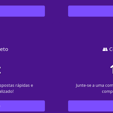
reto
👥 
t
espostas rápidas e
Junte-se a uma com
lizado!
compa
e