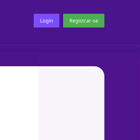
Login
Registrar-se