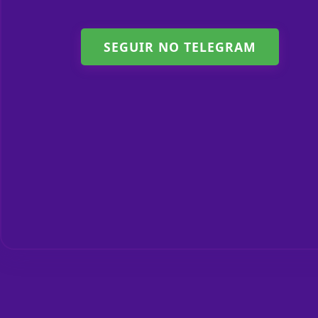
SEGUIR NO TELEGRAM