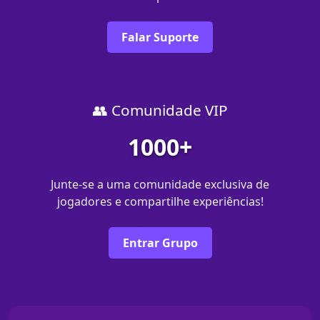
Falar Suporte
👥 Comunidade VIP
1000+
Junte-se a uma comunidade exclusiva de
jogadores e compartilhe experiências!
Entrar Grupo