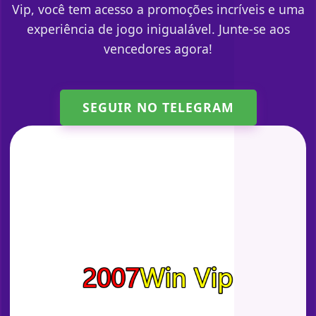
Vip, você tem acesso a promoções incríveis e uma
experiência de jogo inigualável. Junte-se aos
vencedores agora!
SEGUIR NO TELEGRAM