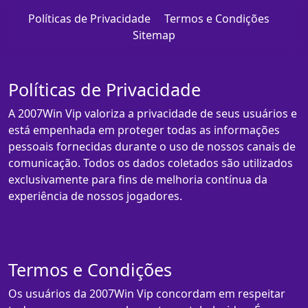
Políticas de Privacidade
Termos e Condições
Sitemap
Políticas de Privacidade
A 2007Win Vip valoriza a privacidade de seus usuários e
está empenhada em proteger todas as informações
pessoais fornecidas durante o uso de nossos canais de
comunicação. Todos os dados coletados são utilizados
exclusivamente para fins de melhoria contínua da
experiência de nossos jogadores.
Termos e Condições
Os usuários da 2007Win Vip concordam em respeitar