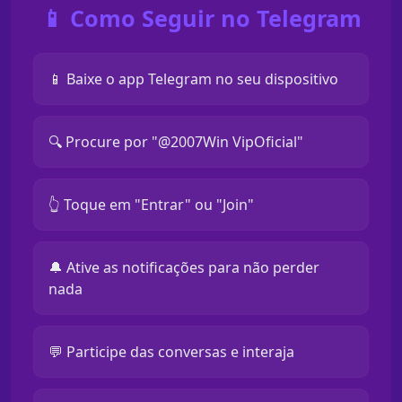
📱 Como Seguir no Telegram
📱 Baixe o app Telegram no seu dispositivo
🔍 Procure por "@2007Win VipOficial"
👆 Toque em "Entrar" ou "Join"
🔔 Ative as notificações para não perder
nada
💬 Participe das conversas e interaja