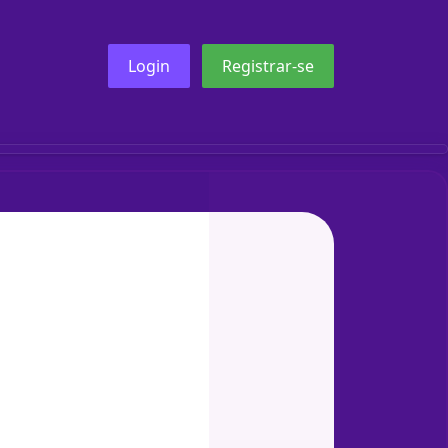
Login
Registrar-se