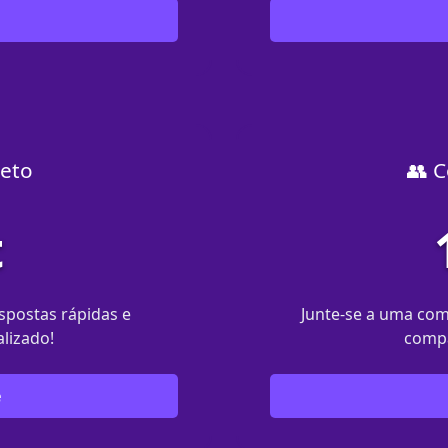
reto
👥 
t
espostas rápidas e
Junte-se a uma com
lizado!
compa
e