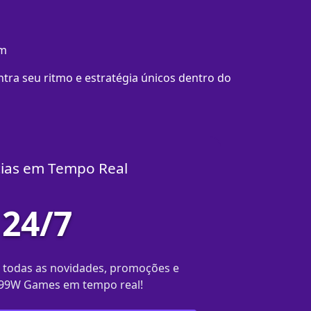
am
tra seu ritmo e estratégia únicos dentro do
cias em Tempo Real
24/7
e todas as novidades, promoções e
199W Games em tempo real!