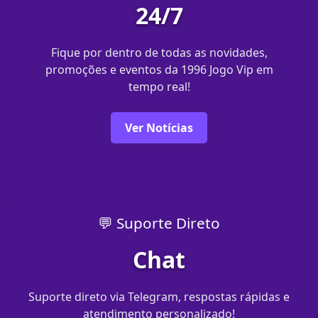
24/7
Fique por dentro de todas as novidades,
promoções e eventos da 1996 Jogo Vip em
tempo real!
Ver Notícias
💬 Suporte Direto
Chat
Suporte direto via Telegram, respostas rápidas e
atendimento personalizado!