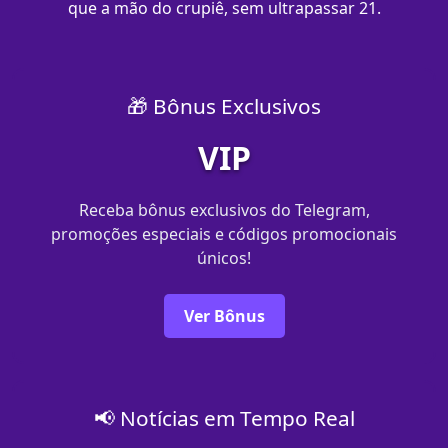
que a mão do crupiê, sem ultrapassar 21.
🎁 Bônus Exclusivos
VIP
Receba bônus exclusivos do Telegram,
promoções especiais e códigos promocionais
únicos!
Ver Bônus
📢 Notícias em Tempo Real