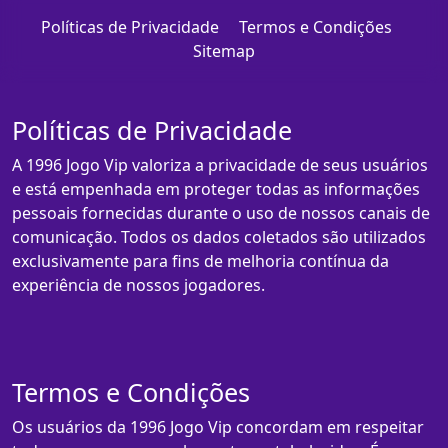
Políticas de Privacidade
Termos e Condições
Sitemap
Políticas de Privacidade
A 1996 Jogo Vip valoriza a privacidade de seus usuários
e está empenhada em proteger todas as informações
pessoais fornecidas durante o uso de nossos canais de
comunicação. Todos os dados coletados são utilizados
exclusivamente para fins de melhoria contínua da
experiência de nossos jogadores.
Termos e Condições
Os usuários da 1996 Jogo Vip concordam em respeitar