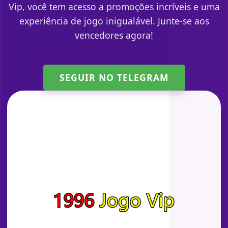
Vip, você tem acesso a promoções incríveis e uma
experiência de jogo inigualável. Junte-se aos
vencedores agora!
SEGUIR NO TELEGRAM