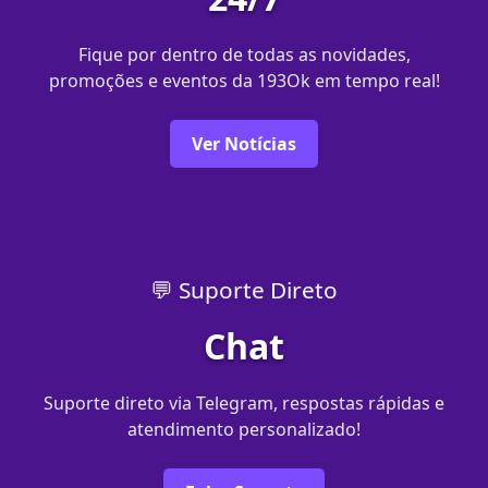
Fique por dentro de todas as novidades,
promoções e eventos da 193Ok em tempo real!
Ver Notícias
💬 Suporte Direto
Chat
Suporte direto via Telegram, respostas rápidas e
atendimento personalizado!