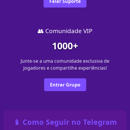
Falar Suporte
👥 Comunidade VIP
1000+
Junte-se a uma comunidade exclusiva de
jogadores e compartilhe experiências!
Entrar Grupo
📱 Como Seguir no Telegram