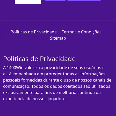
Políticas de Privacidade
Termos e Condições
Sitemap
Políticas de Privacidade
A 1400Win valoriza a privacidade de seus usuários e
está empenhada em proteger todas as informações
pessoais fornecidas durante o uso de nossos canais de
comunicação. Todos os dados coletados são utilizados
exclusivamente para fins de melhoria contínua da
experiência de nossos jogadores.