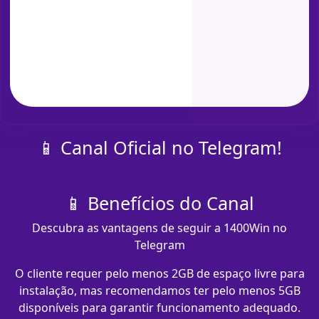
📱 Canal Oficial no Telegram!
📱 Benefícios do Canal
Descubra as vantagens de seguir a 1400Win no
Telegram
O cliente requer pelo menos 2GB de espaço livre para
instalação, mas recomendamos ter pelo menos 5GB
disponíveis para garantir funcionamento adequado.