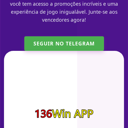
você tem acesso a promoções incríveis e uma
experiência de jogo inigualável. Junte-se aos
vencedores agora!
SEGUIR NO TELEGRAM