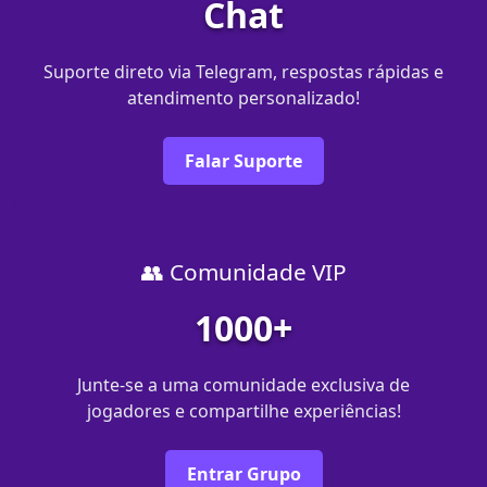
Chat
Suporte direto via Telegram, respostas rápidas e
atendimento personalizado!
Falar Suporte
👥 Comunidade VIP
1000+
Junte-se a uma comunidade exclusiva de
jogadores e compartilhe experiências!
Entrar Grupo