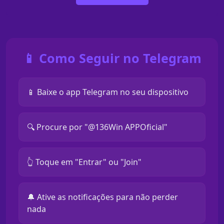
📱 Como Seguir no Telegram
📱 Baixe o app Telegram no seu dispositivo
🔍 Procure por "@136Win APPOficial"
👆 Toque em "Entrar" ou "Join"
🔔 Ative as notificações para não perder
nada