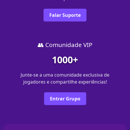
Falar Suporte
👥 Comunidade VIP
1000+
Junte-se a uma comunidade exclusiva de
jogadores e compartilhe experiências!
Entrar Grupo