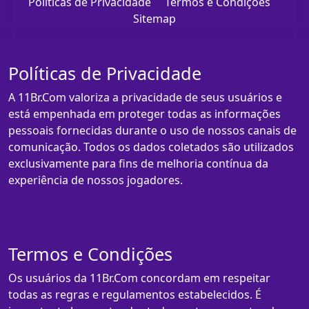
Políticas de Privacidade
Termos e Condições
Sitemap
Políticas de Privacidade
A 11Br.Com valoriza a privacidade de seus usuários e
está empenhada em proteger todas as informações
pessoais fornecidas durante o uso de nossos canais de
comunicação. Todos os dados coletados são utilizados
exclusivamente para fins de melhoria contínua da
experiência de nossos jogadores.
Termos e Condições
Os usuários da 11Br.Com concordam em respeitar
todas as regras e regulamentos estabelecidos. É