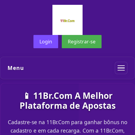
Login
Registrar-se
Menu
📱 11Br.Com A Melhor
Plataforma de Apostas
Cadastre-se na 11Br.Com para ganhar bônus no
cadastro e em cada recarga. Com a 11Br.Com,