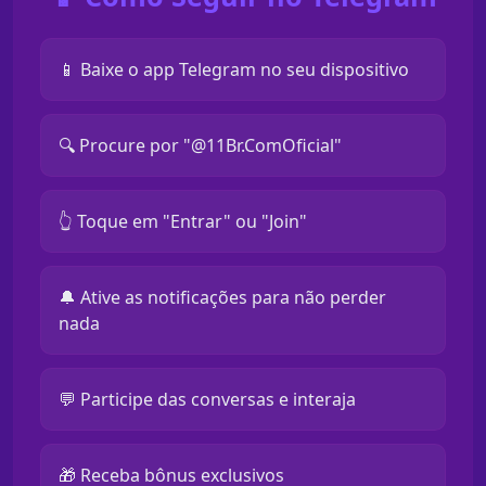
📱 Baixe o app Telegram no seu dispositivo
🔍 Procure por "@11Br.ComOficial"
👆 Toque em "Entrar" ou "Join"
🔔 Ative as notificações para não perder
nada
💬 Participe das conversas e interaja
🎁 Receba bônus exclusivos