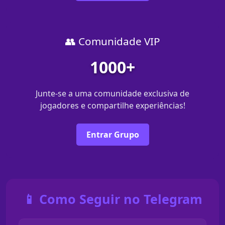
👥 Comunidade VIP
1000+
Junte-se a uma comunidade exclusiva de
jogadores e compartilhe experiências!
Entrar Grupo
📱 Como Seguir no Telegram