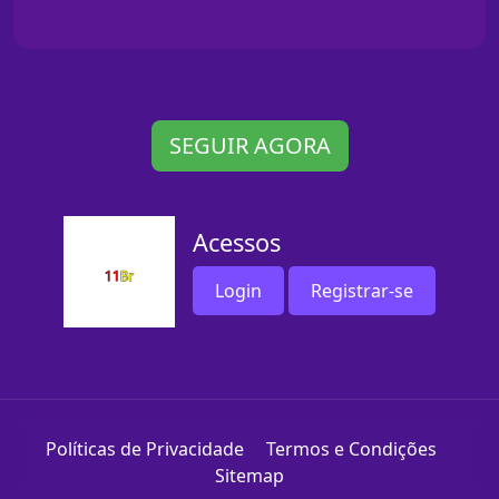
SEGUIR AGORA
Acessos
Login
Registrar-se
Políticas de Privacidade
Termos e Condições
Sitemap