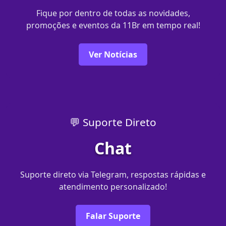
Fique por dentro de todas as novidades,
promoções e eventos da 11Br em tempo real!
Ver Notícias
💬 Suporte Direto
Chat
Suporte direto via Telegram, respostas rápidas e
atendimento personalizado!
Falar Suporte