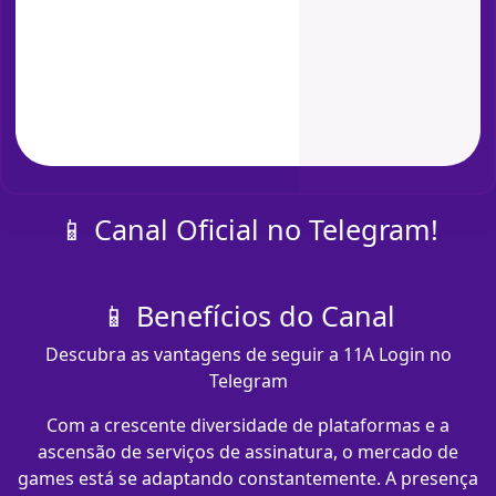
📱 Canal Oficial no Telegram!
📱 Benefícios do Canal
Descubra as vantagens de seguir a 11A Login no
Telegram
Com a crescente diversidade de plataformas e a
ascensão de serviços de assinatura, o mercado de
games está se adaptando constantemente. A presença