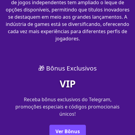
de jogos independentes tem ampliado o leque de
opções disponíveis, permitindo que títulos inovadores
se destaquem em meio aos grandes lançamentos. A
indústria de games está se diversificando, oferecendo
cada vez mais experiências para diferentes perfis de
jogadores.
🎁 Bônus Exclusivos
VIP
Receba bônus exclusivos do Telegram,
promoções especiais e códigos promocionais
únicos!
Ver Bônus