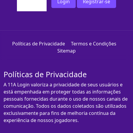
Login
Registrar-se
Políticas de Privacidade
Termos e Condições
Sitemap
Políticas de Privacidade
A 11A Login valoriza a privacidade de seus usuários e
está empenhada em proteger todas as informações
pessoais fornecidas durante o uso de nossos canais de
comunicação. Todos os dados coletados são utilizados
exclusivamente para fins de melhoria contínua da
experiência de nossos jogadores.