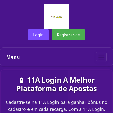
Login
Registrar-se
Menu
📱 11A Login A Melhor
Plataforma de Apostas
Cadastre-se na 11A Login para ganhar bônus no
cadastro e em cada recarga. Com a 11A Login,