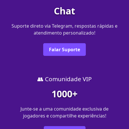
Chat
Suporte direto via Telegram, respostas rápidas e
atendimento personalizado!
Falar Suporte
👥 Comunidade VIP
1000+
Junte-se a uma comunidade exclusiva de
jogadores e compartilhe experiências!