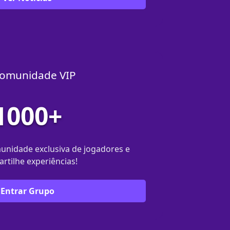
Comunidade VIP
1000+
unidade exclusiva de jogadores e
rtilhe experiências!
Entrar Grupo