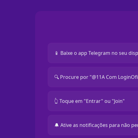
📱 Baixe o app Telegram no seu disp
🔍 Procure por "@11A Com LoginOfic
👆 Toque em "Entrar" ou "Join"
🔔 Ative as notificações para não p