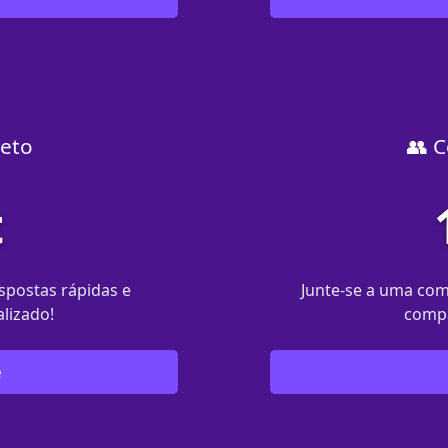
reto
👥 
t
espostas rápidas e
Junte-se a uma com
lizado!
compa
e