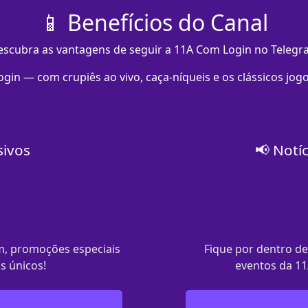
📱 Benefícios do Canal
scubra as vantagens de seguir a 11A Com Login no Teleg
ogin — com crupiês ao vivo, caça-níqueis e os clássicos jog
sivos
📢 Notí
m, promoções especiais
Fique por dentro d
s únicos!
eventos da 11