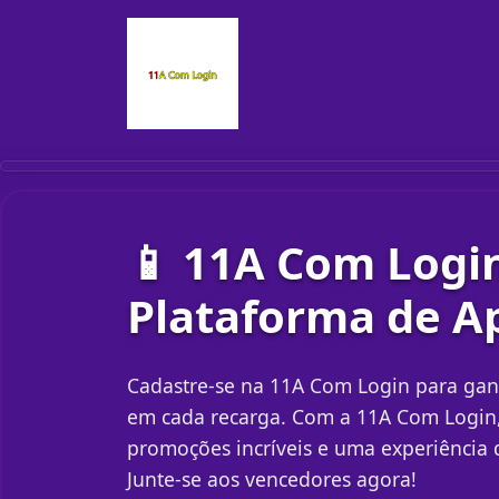
📱 11A Com Logi
Plataforma de A
Cadastre-se na 11A Com Login para gan
em cada recarga. Com a 11A Com Login,
promoções incríveis e uma experiência d
Junte-se aos vencedores agora!