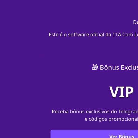
De
Este é o software oficial da 11A Com L
🎁 Bônus Exclu
VIP
Receba bônus exclusivos do Telegra
e códigos promocionai
Ver Bônus