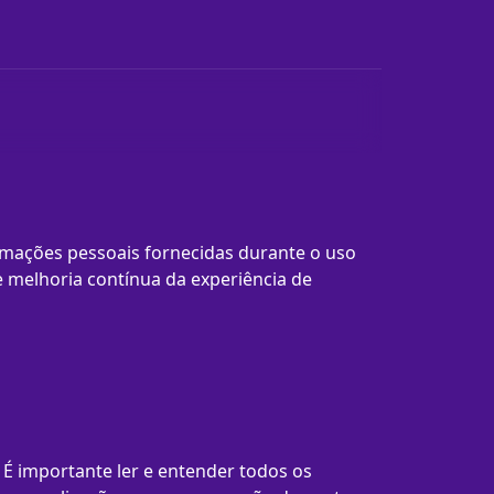
rmações pessoais fornecidas durante o uso
e melhoria contínua da experiência de
É importante ler e entender todos os