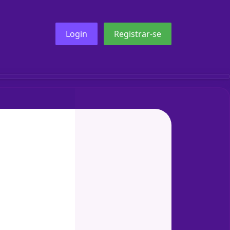
Login
Registrar-se