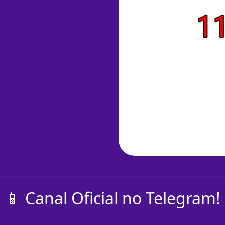
📱 Canal Oficial no Telegram!