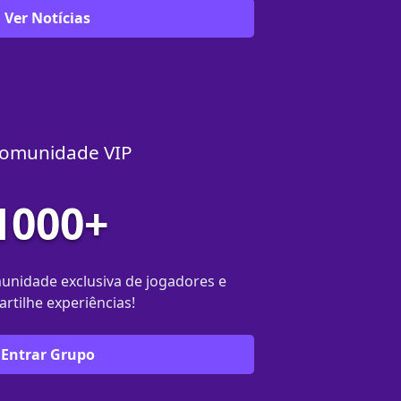
Ver Notícias
Comunidade VIP
1000+
unidade exclusiva de jogadores e
rtilhe experiências!
Entrar Grupo