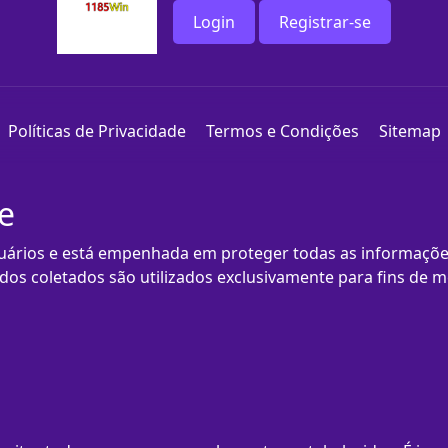
Login
Registrar-se
Políticas de Privacidade
Termos e Condições
Sitemap
de
suários e está empenhada em proteger todas as informaçõe
os coletados são utilizados exclusivamente para fins de m