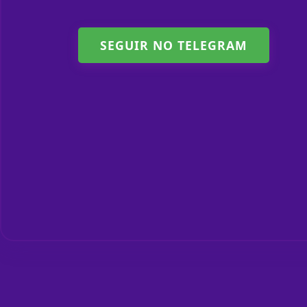
SEGUIR NO TELEGRAM