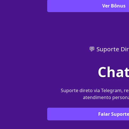
Ver Bônus
💬 Suporte Di
Cha
Suporte direto via Telegram, r
atendimento persona
Falar Suport