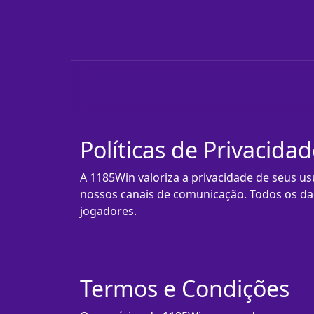
Políticas de Privacida
A 1185Win valoriza a privacidade de seus u
nossos canais de comunicação. Todos os dad
jogadores.
Termos e Condições