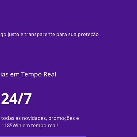
ogo justo e transparente para sua proteção
cias em Tempo Real
24/7
e todas as novidades, promoções e
 1185Win em tempo real!