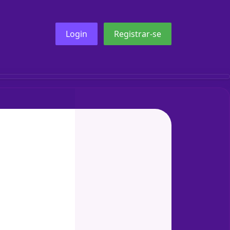
Login
Registrar-se