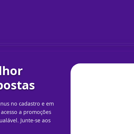
lhor
postas
nus no cadastro e em
 acesso a promoções
ualável. Junte-se aos