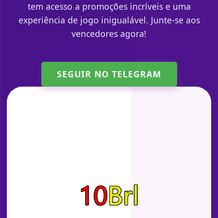
tem acesso a promoções incríveis e uma
experiência de jogo inigualável. Junte-se aos
vencedores agora!
SEGUIR NO TELEGRAM