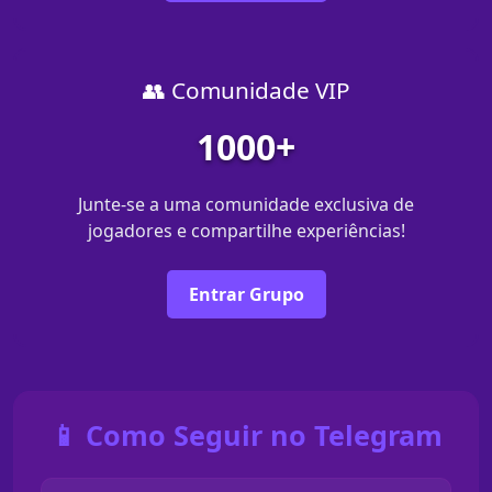
👥 Comunidade VIP
1000+
Junte-se a uma comunidade exclusiva de
jogadores e compartilhe experiências!
Entrar Grupo
📱 Como Seguir no Telegram