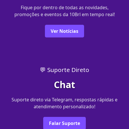
Fique por dentro de todas as novidades,
promoções e eventos da 10Brl em tempo real!
Ver Notícias
💬 Suporte Direto
Chat
Suporte direto via Telegram, respostas rápidas e
atendimento personalizado!
Falar Suporte