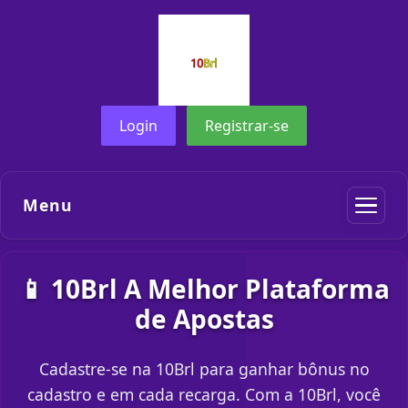
Login
Registrar-se
Menu
📱 10Brl A Melhor Plataforma
de Apostas
Cadastre-se na 10Brl para ganhar bônus no
cadastro e em cada recarga. Com a 10Brl, você