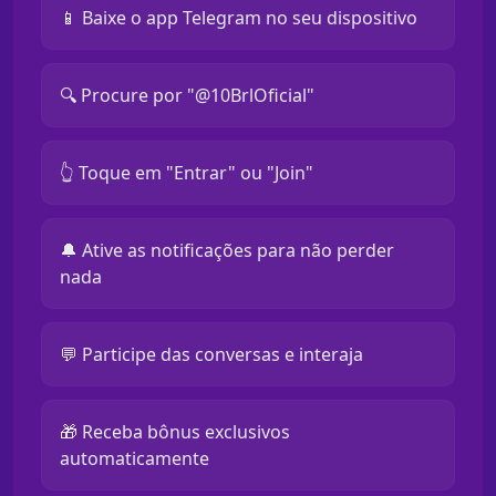
📱 Baixe o app Telegram no seu dispositivo
🔍 Procure por "@10BrlOficial"
👆 Toque em "Entrar" ou "Join"
🔔 Ative as notificações para não perder
nada
💬 Participe das conversas e interaja
🎁 Receba bônus exclusivos
automaticamente