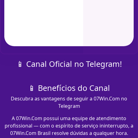
📱 Canal Oficial no Telegram!
📱 Benefícios do Canal
Descubra as vantagens de seguir a 07Win.Com no
Telegram
A 07Win.Com possui uma equipe de atendimento
profissional — com o espírito de serviço ininterrupto, a
07Win.Com Brasil resolve dúvidas a qualquer hora.