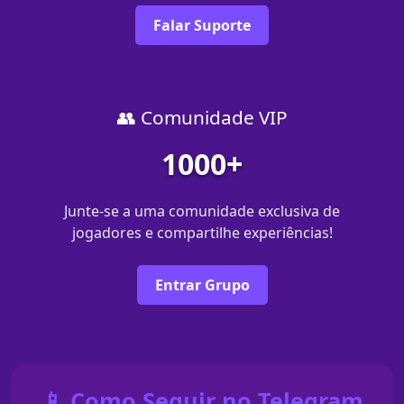
Falar Suporte
👥 Comunidade VIP
1000+
Junte-se a uma comunidade exclusiva de
jogadores e compartilhe experiências!
Entrar Grupo
📱 Como Seguir no Telegram