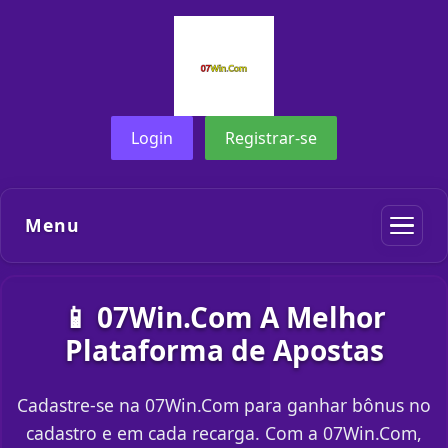
Login
Registrar-se
Menu
📱 07Win.Com A Melhor
Plataforma de Apostas
Cadastre-se na 07Win.Com para ganhar bônus no
cadastro e em cada recarga. Com a 07Win.Com,