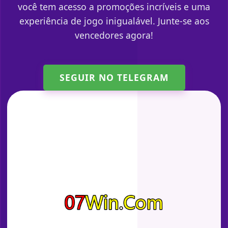
você tem acesso a promoções incríveis e uma
experiência de jogo inigualável. Junte-se aos
vencedores agora!
SEGUIR NO TELEGRAM