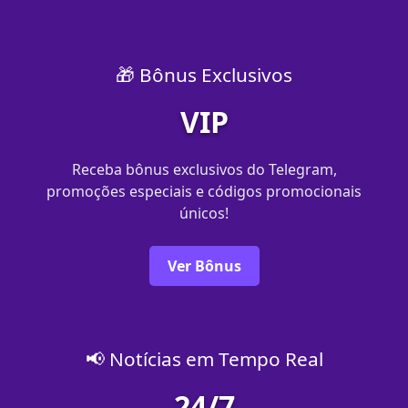
🎁 Bônus Exclusivos
VIP
Receba bônus exclusivos do Telegram,
promoções especiais e códigos promocionais
únicos!
Ver Bônus
📢 Notícias em Tempo Real
24/7