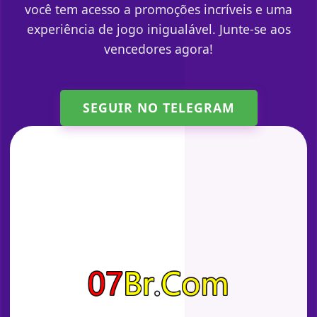
você tem acesso a promoções incríveis e uma
experiência de jogo inigualável. Junte-se aos
vencedores agora!
SEGUIR NO TELEGRAM