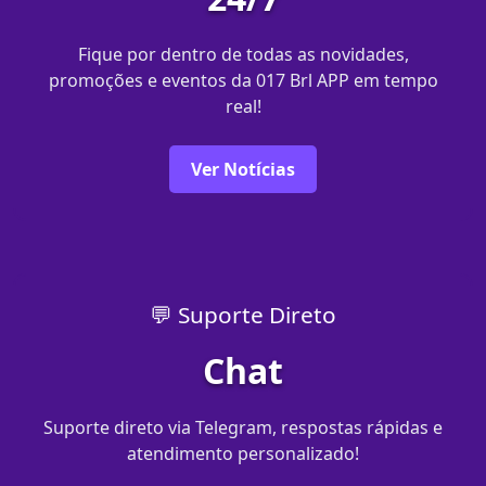
Fique por dentro de todas as novidades,
promoções e eventos da 017 Brl APP em tempo
real!
Ver Notícias
💬 Suporte Direto
Chat
Suporte direto via Telegram, respostas rápidas e
atendimento personalizado!