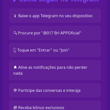
📱 Baixe o app Telegram no seu dispositivo
🔍 Procure por "@017 Brl APPOficial"
👆 Toque em "Entrar" ou "Join"
🔔 Ative as notificações para não perder
nada
💬 Participe das conversas e interaja
🎁 Receba bônus exclusivos