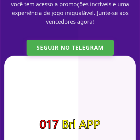
você tem acesso a promoções incríveis e uma
experiência de jogo inigualável. Junte-se aos
vencedores agora!
SEGUIR NO TELEGRAM