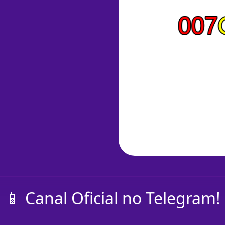
📱 Canal Oficial no Telegram!