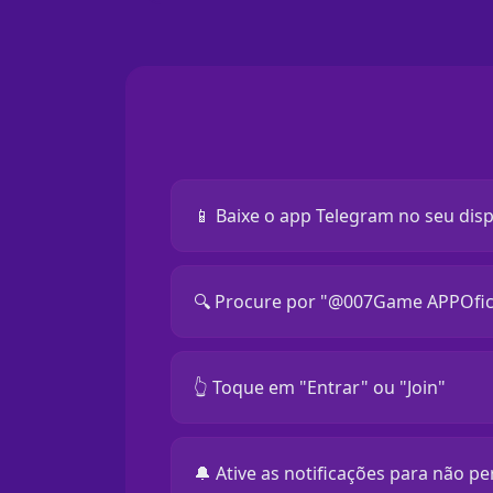
📱 Baixe o app Telegram no seu disp
🔍 Procure por "@007Game APPOfic
👆 Toque em "Entrar" ou "Join"
🔔 Ative as notificações para não p