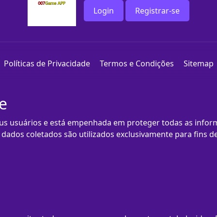
Login
Registrar-se
Políticas de Privacidade
Termos e Condições
Sitemap
de
eus usuários e está empenhada em proteger todas as infor
dados coletados são utilizados exclusivamente para fins d