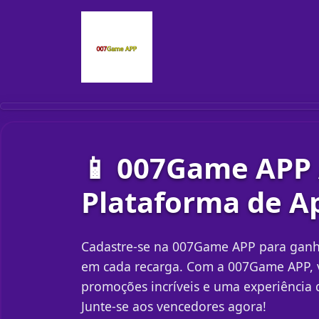
📱 007Game APP
Plataforma de A
Cadastre-se na 007Game APP para ganh
em cada recarga. Com a 007Game APP, 
promoções incríveis e uma experiência d
Junte-se aos vencedores agora!