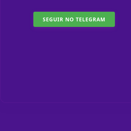
SEGUIR NO TELEGRAM