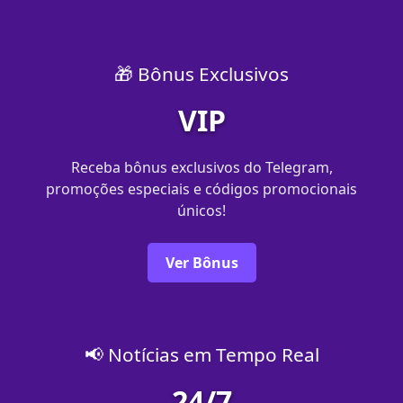
🎁 Bônus Exclusivos
VIP
Receba bônus exclusivos do Telegram,
promoções especiais e códigos promocionais
únicos!
Ver Bônus
📢 Notícias em Tempo Real
24/7