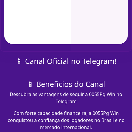
📱 Canal Oficial no Telegram!
📱 Benefícios do Canal
Descubra as vantagens de seguir a 0055Pg Win no
Telegram
Com forte capacidade financeira, a 0055Pg Win
conquistou a confiança dos jogadores no Brasil e no
mercado internacional.