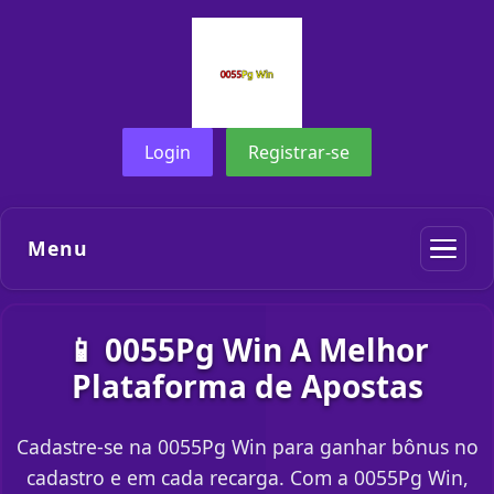
Login
Registrar-se
Menu
📱 0055Pg Win A Melhor
Plataforma de Apostas
Cadastre-se na 0055Pg Win para ganhar bônus no
cadastro e em cada recarga. Com a 0055Pg Win,