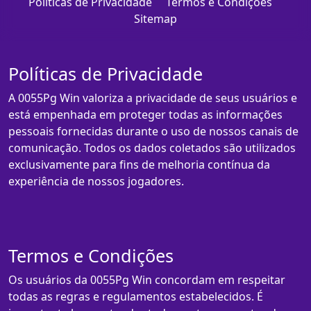
Políticas de Privacidade
Termos e Condições
Sitemap
Políticas de Privacidade
A 0055Pg Win valoriza a privacidade de seus usuários e
está empenhada em proteger todas as informações
pessoais fornecidas durante o uso de nossos canais de
comunicação. Todos os dados coletados são utilizados
exclusivamente para fins de melhoria contínua da
experiência de nossos jogadores.
Termos e Condições
Os usuários da 0055Pg Win concordam em respeitar
todas as regras e regulamentos estabelecidos. É